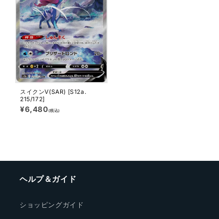
スイクンV(SAR) [S12a.
215/172]
通
¥6,480
(税込)
常
価
格
ヘルプ＆ガイド
ショッピングガイド