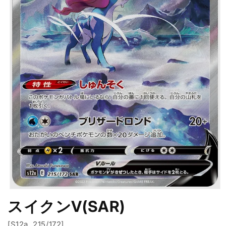
モ
スイクンV(SAR)
ー
ダ
ル
[S12a. 215/172]