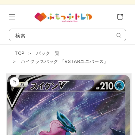
コンテンツに進
カ
む
ー
ト
検索
TOP
＞
パック一覧
＞
ハイクラスパック 「VSTARユニバース」
商品情報にスキ
ップ