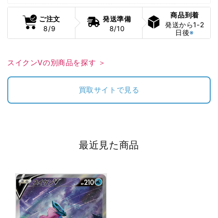
215/172]
215/172]
の
の
商品到着
ご注文
発送準備
数
数
発送から1-2
8/9
8/10
日後
※
量
量
を
を
減
増
スイクンVの別商品を探す ＞
ら
や
す
す
買取サイトで見る
最近見た商品