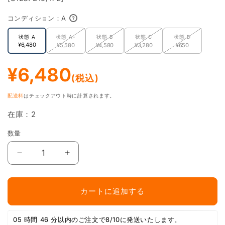
で
メ
コンディション：
A
デ
ィ
状態 A
状態 A-
状態 B
状態 C
状態 D
ア
美品相当。微小なキズやスレ、裁断面のガタつき、軽度なホロ加工
¥6,480
¥5,580
¥4,580
¥3,280
¥650
(1)
A
のズレがある場合があります。完全な美品を保証するものではあり
を
ません。
開
通
¥6,480
く
(税込)
常
小さなキズやスレ、一部白カケ、軽度なくすみ、ホロ加工のズレが
A-
価
あり、美品ではないことがわかる状態
配送料
はチェックアウト時に計算されます。
格
一般的に傷ありと扱われる状態。カードの縁に白カケ・キズ・凹み
在庫：2
B
が複数あり、見てすぐにわかる状態
数量
数
カード全体に白カケ・ヨレ・キズが多数あり。スリーブに入れてプ
量
C
レイする分には問題ありませんが、コレクションには不向き
ス
ス
イ
イ
カードが一部折れている、ヨレ・キズ・剥がれが多数あり。スリー
D
ク
ク
ブに入れてプレイする際も注意が必要
カートに追加する
ン
ン
V(SAR)
V(SAR)
[S12a.
[S12a.
05 時間 46 分
以内のご注文で8/10に発送いたします。