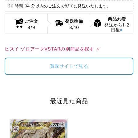
ア
ア
20 時間 04 分
以内のご注文で8/10に発送いたします。
ー
ー
商品到着
ク
ク
ご注文
発送準備
発送から1-2
VSTAR(SAR)
VSTAR(SAR)
8/9
8/10
日後
※
[S12a.
[S12a.
234/172]
234/172]
の
の
ヒスイ ゾロアークVSTARの別商品を探す ＞
数
数
量
量
買取サイトで見る
を
を
減
増
ら
や
す
す
最近見た商品