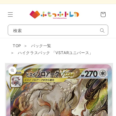
コンテンツに進
カ
む
ー
ト
検索
TOP
＞
パック一覧
＞
ハイクラスパック 「VSTARユニバース」
商品情報にスキ
ップ