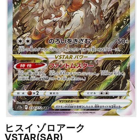
モ
ヒスイ ゾロアーク
ー
ダ
VSTAR(SAR)
ル