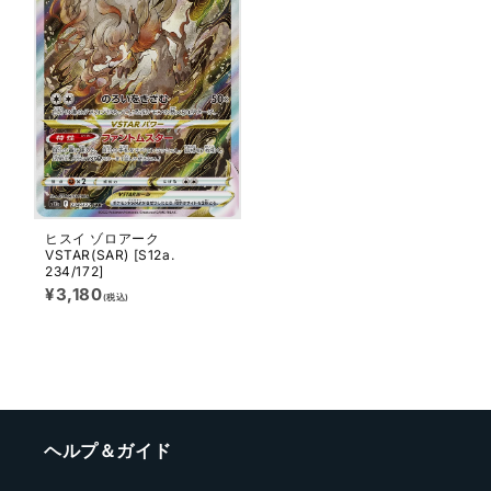
ヒスイ ゾロアーク
VSTAR(SAR) [S12a.
234/172]
通
¥3,180
(税込)
常
価
格
ヘルプ＆ガイド