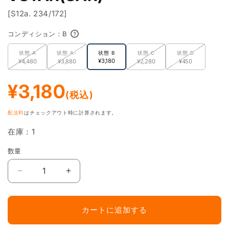
で
メ
[S12a. 234/172]
デ
ィ
コンディション：
B
ア
(1)
状態 A
状態 A-
状態 B
状態 C
状態 D
美品相当。微小なキズやスレ、裁断面のガタつき、軽度なホロ加工
を
¥3,180
¥4,480
¥3,880
¥2,280
¥450
開
A
のズレがある場合があります。完全な美品を保証するものではあり
く
ません。
通
¥3,180
(税込)
常
小さなキズやスレ、一部白カケ、軽度なくすみ、ホロ加工のズレが
A-
価
あり、美品ではないことがわかる状態
配送料
はチェックアウト時に計算されます。
格
一般的に傷ありと扱われる状態。カードの縁に白カケ・キズ・凹み
在庫：1
B
が複数あり、見てすぐにわかる状態
数量
数
カード全体に白カケ・ヨレ・キズが多数あり。スリーブに入れてプ
量
C
レイする分には問題ありませんが、コレクションには不向き
ヒ
ヒ
ス
ス
カードが一部折れている、ヨレ・キズ・剥がれが多数あり。スリー
D
イ
イ
ブに入れてプレイする際も注意が必要
カートに追加する
ゾ
ゾ
ロ
ロ