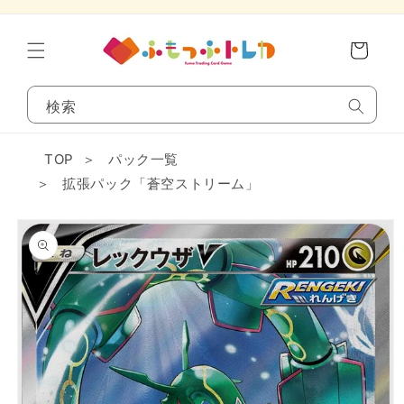
コンテンツに進
カ
む
ー
ト
検索
TOP
＞
パック一覧
＞
拡張パック「蒼空ストリーム」
商品情報にスキ
ップ