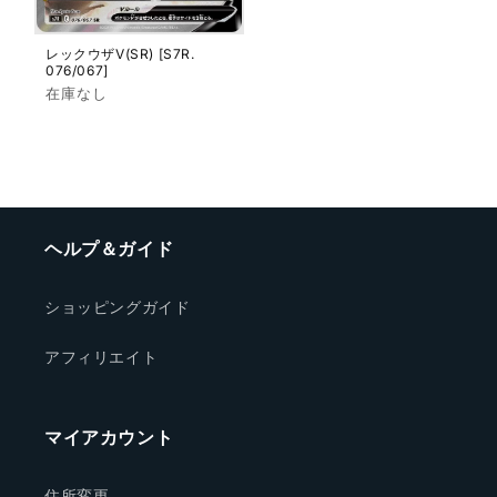
レックウザV(SR) [S7R.
076/067]
通
在庫なし
常
価
格
ヘルプ＆ガイド
ショッピングガイド
アフィリエイト
マイアカウント
住所変更