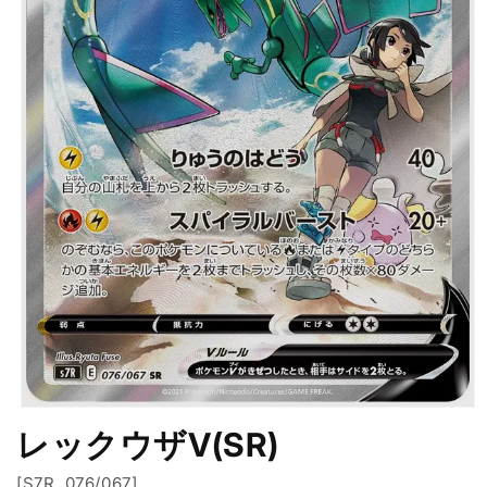
モ
レックウザV(SR)
ー
ダ
ル
[S7R. 076/067]