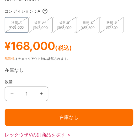
で
メ
コンディション：
A
デ
ィ
状態 A
状態 A-
状態 B
状態 C
状態 D
ア
美品相当。微小なキズやスレ、裁断面のガタつき、軽度なホロ加工
¥168,000
¥148,000
¥128,000
¥85,800
¥17,800
(1)
A
のズレがある場合があります。完全な美品を保証するものではあり
を
ません。
開
通
¥168,000
く
(税込)
常
小さなキズやスレ、一部白カケ、軽度なくすみ、ホロ加工のズレが
A-
価
あり、美品ではないことがわかる状態
配送料
はチェックアウト時に計算されます。
格
一般的に傷ありと扱われる状態。カードの縁に白カケ・キズ・凹み
在庫なし
B
が複数あり、見てすぐにわかる状態
数量
数
カード全体に白カケ・ヨレ・キズが多数あり。スリーブに入れてプ
量
C
レイする分には問題ありませんが、コレクションには不向き
レ
レ
ッ
ッ
カードが一部折れている、ヨレ・キズ・剥がれが多数あり。スリー
D
ク
ク
ブに入れてプレイする際も注意が必要
在庫なし
ウ
ウ
ザ
ザ
V(SR)
V(SR)
レックウザVの別商品を探す ＞