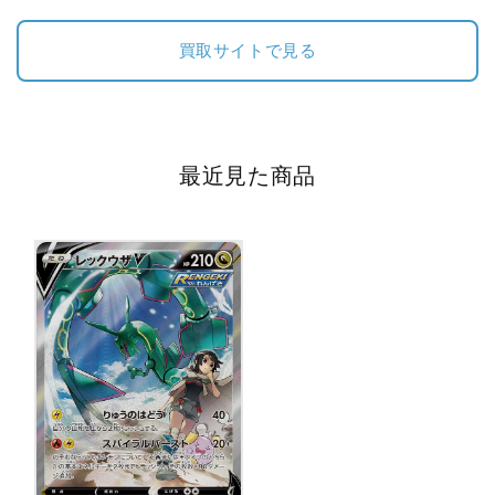
[S7R.
[S7R.
076/067]
076/067]
買取サイトで見る
の
の
数
数
量
量
を
を
減
増
最近見た商品
ら
や
す
す